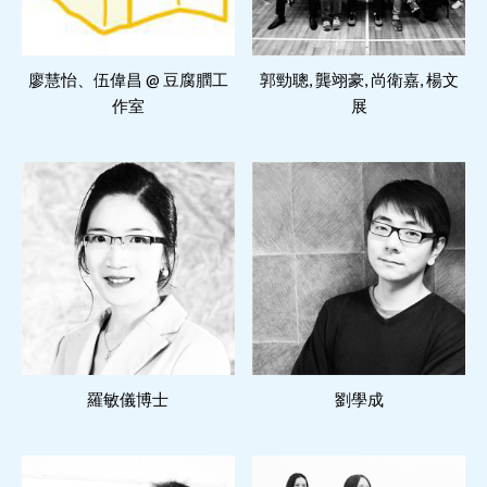
閱讀更多
閱讀更多
廖慧怡、伍偉昌 @ 豆腐膶工
郭勁聰, 龔翊豪, 尚衛嘉, 楊文
作室
展
閱讀更多
閱讀更多
羅敏儀博士
劉學成