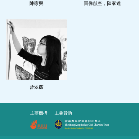
陳家興
圖像航空，陳家達
閱讀更多
曾翠薇
主辦機構
主要贊助