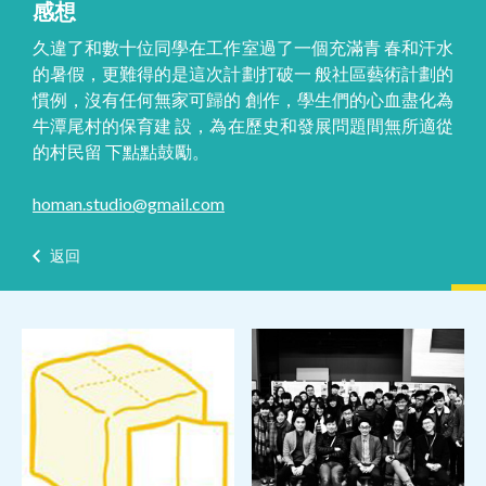
感想
久違了和數十位同學在工作室過了一個充滿青 春和汗水
的暑假，更難得的是這次計劃打破一 般社區藝術計劃的
慣例，沒有任何無家可歸的 創作，學生們的心血盡化為
牛潭尾村的保育建 設，為在歷史和發展問題間無所適從
的村民留 下點點鼓勵。
homan.studio@gmail.com
返回