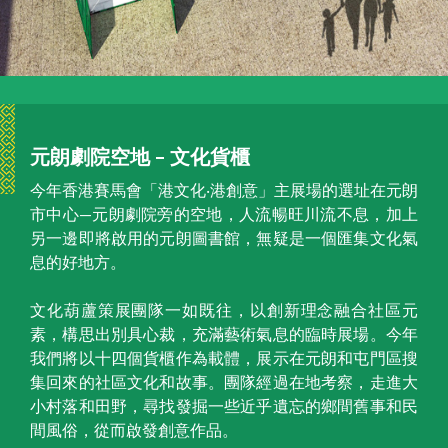
元朗劇院空地 – 文化貨櫃
今年香港賽馬會「港文化‧港創意」主展場的選址在元朗
市中心—元朗劇院旁的空地，人流暢旺川流不息，加上
另一邊即將啟用的元朗圖書館，無疑是一個匯集文化氣
息的好地方。
文化葫蘆策展團隊一如既往，以創新理念融合社區元
素，構思出別具心裁，充滿藝術氣息的臨時展場。今年
我們將以十四個貨櫃作為載體，展示在元朗和屯門區搜
集回來的社區文化和故事。團隊經過在地考察，走進大
小村落和田野，尋找發掘一些近乎遺忘的鄉間舊事和民
間風俗，從而啟發創意作品。