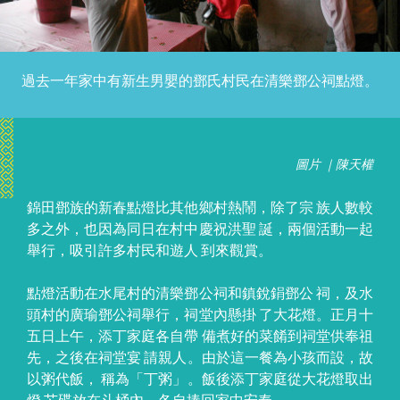
過去一年家中有新生男嬰的鄧氏村民在清樂鄧公祠點燈。
圖片 ｜陳天權
錦田鄧族的新春點燈比其他鄉村熱鬧，除了宗 族人數較
多之外，也因為同日在村中慶祝洪聖 誕，兩個活動一起
舉行，吸引許多村民和遊人 到來觀賞。
點燈活動在水尾村的清樂鄧公祠和鎮銳鋗鄧公 祠，及水
頭村的廣瑜鄧公祠舉行，祠堂內懸掛 了大花燈。正月十
五日上午，添丁家庭各自帶 備煮好的菜餚到祠堂供奉祖
先，之後在祠堂宴 請親人。由於這一餐為小孩而設，故
以粥代飯， 稱為「丁粥」。飯後添丁家庭從大花燈取出
燈 芯碟放在斗桶內，各自捧回家中安奉。