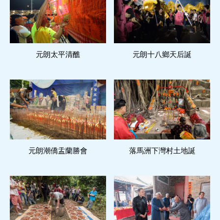
元朗太平清醮
閱讀更多
元朗十八鄉天后誕
閱讀更多
元朗潮僑盂蘭勝會
閱讀更多
落馬洲下灣村土地誕
閱讀更多