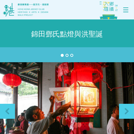
錦田鄧氏點燈與洪聖誕