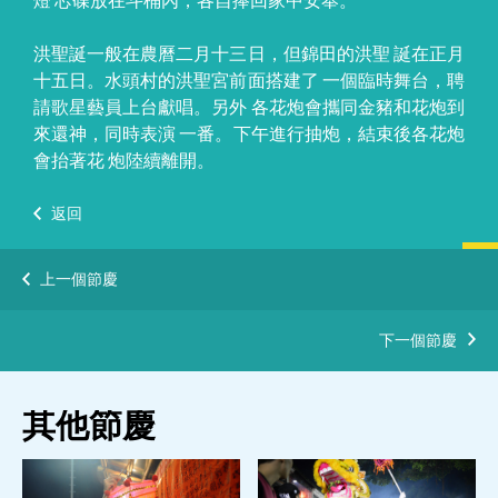
洪聖誕一般在農曆二月十三日，但錦田的洪聖 誕在正月
十五日。水頭村的洪聖宮前面搭建了 一個臨時舞台，聘
請歌星藝員上台獻唱。另外 各花炮會攜同金豬和花炮到
來還神，同時表演 一番。下午進行抽炮，結束後各花炮
會抬著花 炮陸續離開。
返回
上一個節慶
下一個節慶
其他節慶