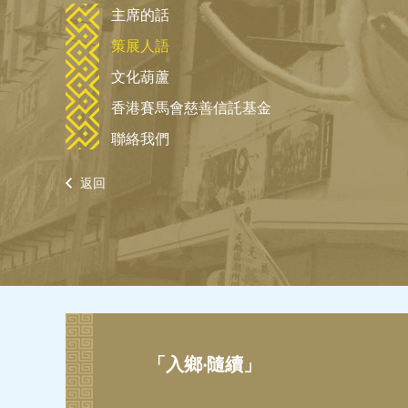
主席的話
策展人語
文化葫蘆
香港賽馬會慈善信託基金
聯絡我們
返回
「入鄉‧隨續」