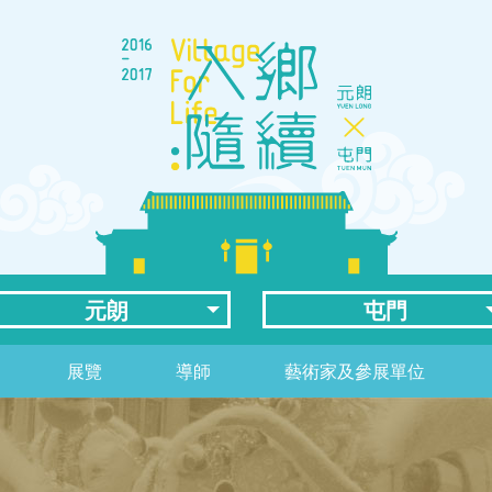
元朗
屯門
展覽
導師
藝術家及參展單位