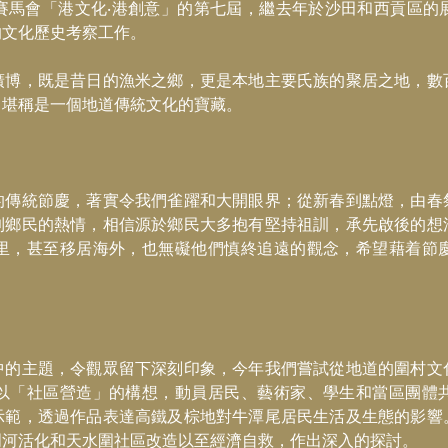
賽馬會「港文化‧港創意」的第七屆，繼去年於沙田和西貢區的
的文化歷史考察工作。
廣博，既是昔日的漁米之鄉，更是本地主要氏族的聚居之地，數
，堪稱是一個地道傳統文化的寶藏。
的傳統節慶，著實令我們雀躍和大開眼界；從新春到點燈，由春
到鄉民的熱情，相信源於鄉民大多抱有堅持祖訓，承先啟後的想
里，甚至移居海外，也無礙他們慎終追遠的觀念，希望藉着節
中的主題，令觀眾留下深刻印象，今年我們嘗試從地道的圍村文
以「社區營造」的構想，動員居民、藝術家、學生和當區團體
示範，透過作品表達高鐵及棕地對牛潭尾居民生活及生態的影響
門河活化和天水圍社區改造以至經濟自救，作出深入的探討。