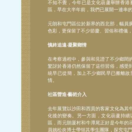
不知不覺，今年已是文化葫蘆舉辦香港
區，早在大半年前，我們已展開一連串
元朗和屯門區位於新界的西北部，幅員
色彩，更保留了不少節慶、習俗和禮儀
慎終追遠‧凝聚鄉情
在考察過程中，參與和見證了不少鄉間
驚訝於香港仍然保留了這些習俗，感受
統早已從簡，加上不少鄉民早已搬離故
情。
社區營造‧藝術介入
去年展覽以沙田和西貢的客家文化為其
化後的變奏。另一方面，文化葫蘆持續
區，而元朗厦村和牛潭尾正好是今年的
員姚松炎博士帶領其學生團隊，探究屯