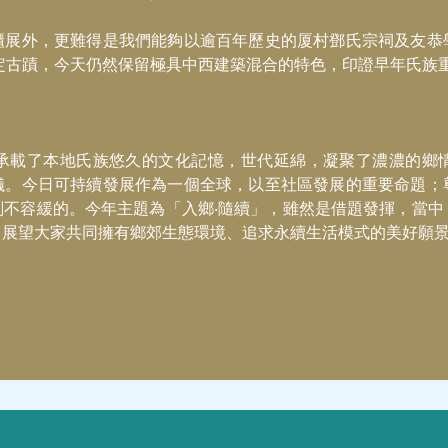
櫃展外，更難得是我們能夠以逾百年歷史的厦村鄧氏宗祠及友恭
法定古蹟，今天仍然保留極具中西建築混合的特色，印證早年氏族
承載了本地氏族悠久的文化記憶，世代延綿，凝聚了濃濃的鄉
儀。今日可持續發展作為一個全球，以至社區發展的重要命題；
刻不容緩的。今年主題為「入鄉‧隨續」，雖然是借題發揮，當中
，展望大家共同擁有鄉郊生態環境、追求永續生活模式的美好願