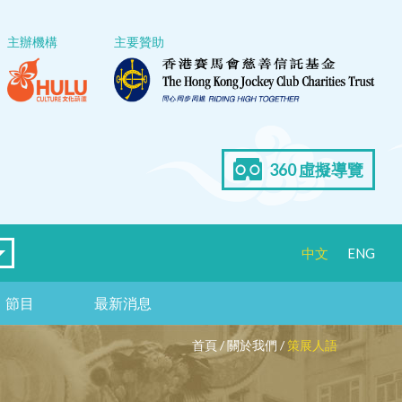
主辦機構
主要贊助
360 虛擬導覽
中文
ENG
節目
最新消息
首頁
/
關於我們
/
策展人語