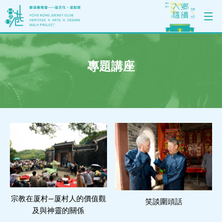
專題講座
宗教在厦村—厦村人的價值觀
閱讀更多
笑談圍頭話
閱讀更多
及與神靈的關係