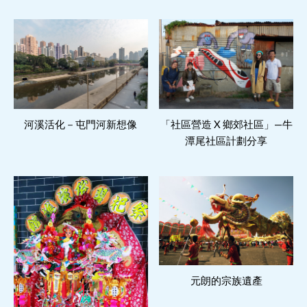
「社區營造 X 鄉郊社區」—牛
閱讀更多
河溪活化－屯門河新想像
閱讀更多
潭尾社區計劃分享
元朗的宗族遺產
閱讀更多