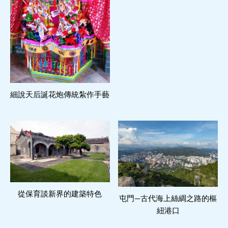
細說天后誕花炮傳統紮作手藝
閱讀更多
從保育談新界的建築特色
閱讀更多
屯門—古代海上絲綢之路的樞
閱讀更多
紐港口