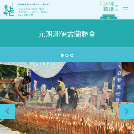
元朗潮僑盂蘭勝會