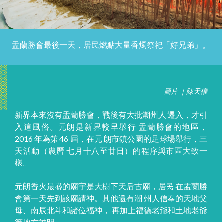
盂蘭勝會最後一天，居民燃點大量香燭祭祀「好兄弟」。
圖片 ｜陳天權
新界本來沒有盂蘭勝會，戰後有大批潮州人 遷入，才引
入這風俗。元朗是新界較早舉行 盂蘭勝會的地區，
2016 年為第 46 屆，在元 朗市鎮公園的足球場舉行，三
天活動（農曆 七月十八至廿日）的程序與市區大致一
樣。
元朗香火最盛的廟宇是大樹下天后古廟，居民 在盂蘭勝
會第一天先到該廟請神。其他還有潮 州人信奉的天地父
母、南辰北斗和諸位福神， 再加上福德老爺和土地老爺
等地方神明。