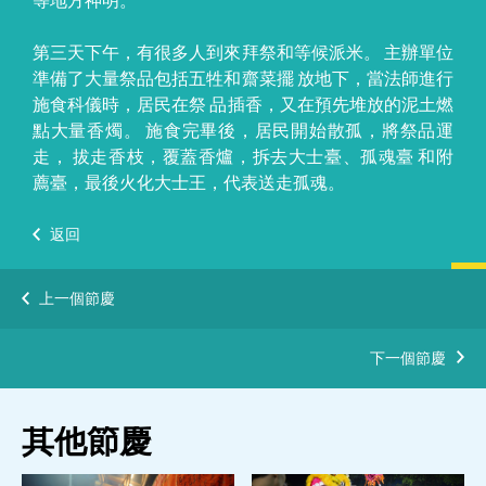
第三天下午，有很多人到來拜祭和等候派米。 主辦單位
準備了大量祭品包括五牲和齋菜擺 放地下，當法師進行
施食科儀時，居民在祭 品插香，又在預先堆放的泥土燃
點大量香燭。 施食完畢後，居民開始散孤，將祭品運
走， 拔走香枝，覆蓋香爐，拆去大士臺、孤魂臺 和附
薦臺，最後火化大士王，代表送走孤魂。
返回
上一個節慶
下一個節慶
其他節慶