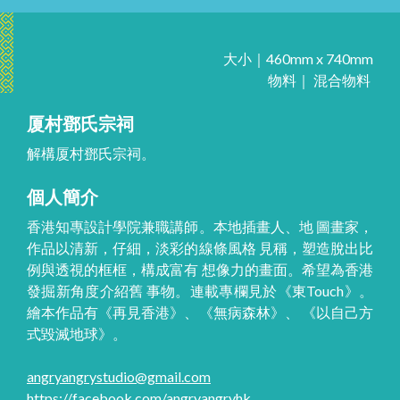
大小｜460mm x 740mm
物料｜ 混合物料
厦村鄧氏宗祠
解構厦村鄧氏宗祠。
個人簡介
香港知專設計學院兼職講師。本地插畫人、地 圖畫家，
作品以清新，仔細，淡彩的線條風格 見稱，塑造脫出比
例與透視的框框，構成富有 想像力的畫面。希望為香港
發掘新角度介紹舊 事物。連載專欄見於《東Touch》。
繪本作品有《再見香港》、《無病森林》、 《以自己方
式毀滅地球》。
angryangrystudio@gmail.com
https://facebook.com/angryangryhk