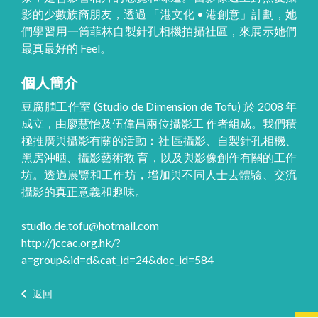
影的少數族裔朋友，透過 「港文化 • 港創意」計劃，她
們學習用一筒菲林自製針孔相機拍攝社區，來展示她們
最真最好的 Feel。
個人簡介
豆腐膶工作室 (Studio de Dimension de Tofu) 於 2008 年
成立，由廖慧怡及伍偉昌兩位攝影工 作者組成。我們積
極推廣與攝影有關的活動：社 區攝影、自製針孔相機、
黑房沖晒、攝影藝術教 育，以及與影像創作有關的工作
坊。透過展覽和工作坊，增加與不同人士去體驗、交流
攝影的真正意義和趣味。
studio.de.tofu@hotmail.com
http://jccac.org.hk/?
a=group&id=d&cat_id=24&doc_id=584
返回