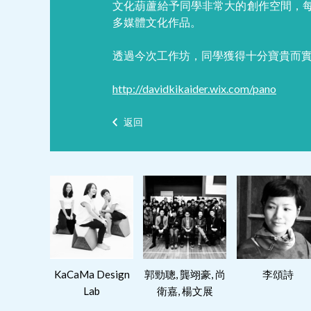
文化葫蘆給予同學非常大的創作空間，每
多媒體文化作品。
透過今次工作坊，同學獲得十分寶貴而實
http://davidkikaider.wix.com/pano
返回
閱讀更多
閱讀更多
閱讀更多
KaCaMa Design
郭勁聰, 龔翊豪, 尚
李頌詩
Lab
衛嘉, 楊文展