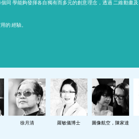
個同 學能夠發揮各自獨有而多元的創意理念，透過 二維動畫及3
用的 經驗。
閱讀更多
閱讀更多
閱讀更多
徐月清
羅敏儀博士
圖像航空，陳家達