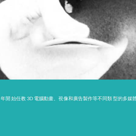
06 年開 始任教 3D 電腦動畫、視像和廣告製作等不同類 型的多媒