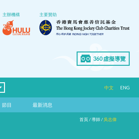
主辦機構
主要贊助
360 虛擬導覽
中文
ENG
節目
最新消息
首頁
/
導師
/
吳志偉