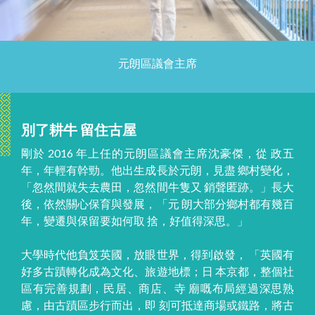
元朗區議會主席
別了耕牛 留住古屋
剛於 2016 年上任的元朗區議會主席沈豪傑，從 政五
年，年輕有幹勁。他出生成長於元朗，見盡 鄉村變化，
「忽然間就失去農田，忽然間牛隻又 銷聲匿跡。」長大
後，依然關心保育與發展，「元 朗大部分鄉村都有幾百
年，變遷與保留要如何取 捨，好值得深思。」
大學時代他負笈英國，放眼世界，得到啟發， 「英國有
好多古蹟轉化成為文化、旅遊地標；日 本京都，整個社
區有完善規劃，民居、商店、寺 廟嘅布局經過深思熟
慮，由古蹟區步行而出，即 刻可抵達商場或鐵路，將古