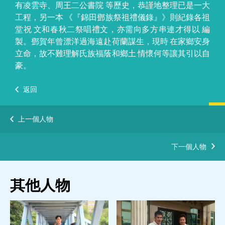
有凌雲寺、周王二公書院 等歷史，恭謹地整理已是一大
工程，另一本 《『錦田鄧族祭祖禮儀錄』》則紀錄各祖
堂祝 文和春秋二祭唱禮文，亦需向多方串連才得以 編
製。鄧賀年曾漂洋過海遠赴荷蘭謀生，現時 在家鄉安身
立命，故不難理解氏族福蔭和鄉土 情懷何等讓其引以自
豪。
返回
上一個人物
下一個人物
其他人物