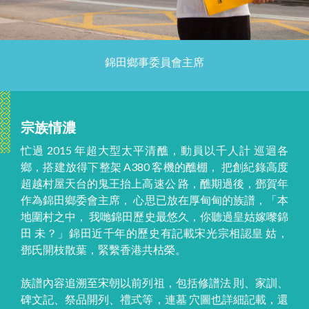
錦田鄉事委員會主席
宗族情濃
忙過 2015 年超大型太平清醮，動員以千人計 巡迴各
鄉，搭建放得下整架 A380 客機的醮棚， 把創紀錄高度
超越村屋天台的鬼王抬上高速公 路，醮期過後，鄧賀年
作為錦田鄉委會主席， 心思已放在厚甸甸的族譜，「本
地圍村之中， 我哋錦田歷史最悠久，你聽過皇姑嫁嚟錦
田 未？」錦田近千年的歷史有記載宋光宗相認皇 姑，
鄧氏開枝散葉，緊繫香港共枯榮。
族譜內容追溯至宋朝以前列祖，包括修譜法 則、家訓、
碑文記、祭品開列、禮式等，連墓 穴圖也詳細記載，還