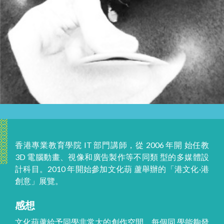
香港專業教育學院 IT 部門講師，從 2006 年開 始任教
3D 電腦動畫、視像和廣告製作等不同類 型的多媒體設
計科目。2010 年開始參加文化葫 蘆舉辦的「港文化·港
創意」展覽。
感想
文化葫蘆給予同學非常大的創作空間，每個同 學能夠發