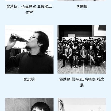
閱讀更多
閱讀更多
廖慧怡、伍偉昌 @ 豆腐膶工
李國樑
作室
閱讀更多
閱讀更多
鄭志明
郭勁聰, 龔翊豪, 尚衛嘉, 楊文
展