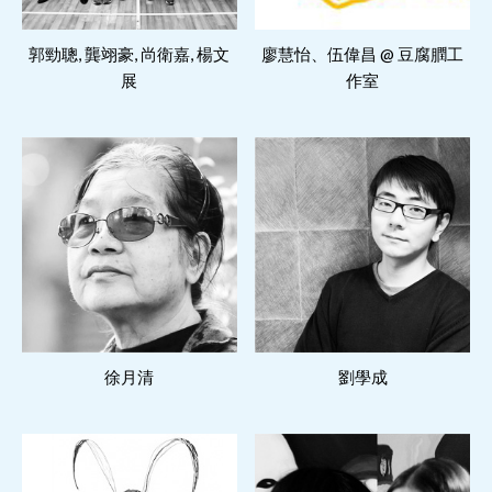
閱讀更多
閱讀更多
郭勁聰, 龔翊豪, 尚衛嘉, 楊文
廖慧怡、伍偉昌 @ 豆腐膶工
展
作室
閱讀更多
閱讀更多
徐月清
劉學成