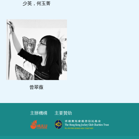
少英，何玉菁
閱讀更多
曾翠薇
主辦機構
主要贊助