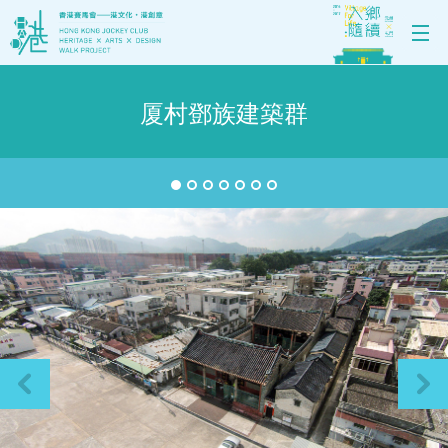
厦村鄧族建築群