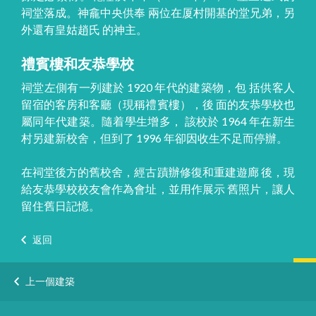
祠堂落成。神龕中央供奉 兩位在厦村開基的堂兄弟，另
外還有皇姑趙氏 的神主。
禮賓樓和友恭學校
祠堂左側有一列建於 1920 年代的建築物，包 括供客人
留宿的客房和客廳（現稱禮賓樓），後 面的友恭學校也
屬同年代建築。隨着學生增多， 該校於 1964 年在新生
村另建新校舍，但到了 1996 年卻因收生不足而停辦。
在祠堂後方的舊校舍，經古蹟辦修復和重建遊廊 後，現
給友恭學校校友會作為會址，並用作展示 舊照片，讓人
留住舊日記憶。
返回
上一個建築