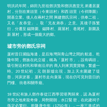
明洪武年間，錦田九世祖鄧洪贄和鄧洪惠堂兄 弟遷居厦
村，分別在東頭里（今東頭村）和西 頭里（今祥降圍）
開基立業。後人在兩村之間 興建鄧氏宗祠，供奉二祖，
又名「友恭堂」， 取「兄友弟恭」之意。其後子孫繁
衍，分遷至 錫降圍、錫降村、羅屋村、巷尾村、新圍及
新 屋村，形成一個龐大的鄉。
墟市旁的鄧氏宗祠
厦村昔日瀕臨海邊，是后海灣與青山灣之間的 航道。乾
隆年間，鄧族在此立墟，稱為「厦村 市」，設有碼頭，
吸引附近村民和華南沿岸的 商人到來買賣貨物，繁盛一
時。20 世紀初，元 朗新墟出現，加上天水圍建了堤
壆，河床淤塞， 厦村市走向衰落，現在仍可見到昔日的
門樓、 街巷和關帝廟。
18 世紀有族人鄧作泰從江西學習堪輿歸來，認 為厦村
市旁之地來龍奇偉，局勢開朗，水口緊 密，在此建祠子
孫定必繁衍。乾隆庚午年（1750 年），一座三進式的