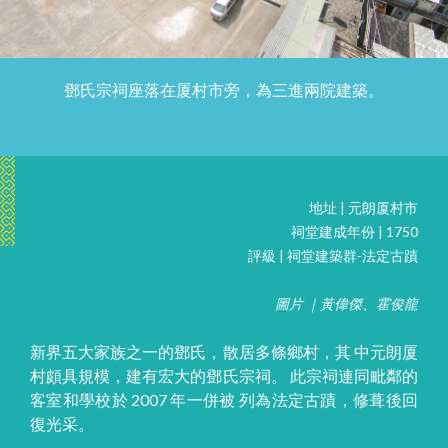
鄧氏宗祠座落在厦村市旁，為三進兩院建築。
地址 | 元朗厦村市
祠堂建成年份 | 1750
評級 | 祠堂建築群-法定古蹟
圖片 ｜黃偉傑、霍俊龍
新界五大家族之一的鄧氏，散居多條鄉村，其 中元朗厦
村頗具規模，建有宏大的鄧氏宗祠。 此宗祠連同毗鄰的
客室和學校於 2007 年一併被 列為法定古蹟，修葺後回
復光采。