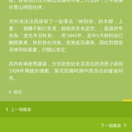
任青山禪院住持。
另外清涼法苑保留了一副署名「林則徐」的木聯，上
書：「風幡不動心安竟，鏡樹原非色是空。」題跋的年
份為「道光辛丑秋初」，即1841年。是年5月林則徐已
離開廣東，秋初身在河南，並無返回廣東。因此對聯是
否林則徐親書，仍難以肯定。
苑內有兩座舊建築，分別是曾給女尼居住的淨恩小築和
1928年興建的佛殿，展現民國時期中西混合的建築特
色。
返回
上一個建築
下一個建築