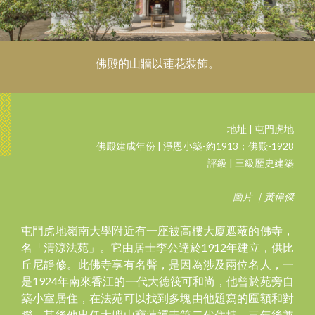
佛殿的山牆以蓮花裝飾。
地址 | 屯門虎地
佛殿建成年份 | 淨恩小築-約1913；佛殿-1928
評級 | 三級歷史建築
圖片 ｜黃偉傑
屯門虎地嶺南大學附近有一座被高樓大廈遮蔽的佛寺，
名「清涼法苑」。它由居士李公達於1912年建立，供比
丘尼靜修。此佛寺享有名聲，是因為涉及兩位名人，一
是1924年南來香江的一代大德筏可和尚，他曾於苑旁自
築小室居住，在法苑可以找到多塊由他題寫的匾額和對
聯。其後他出任大嶼山寶蓮禪寺第二代住持，三年後兼