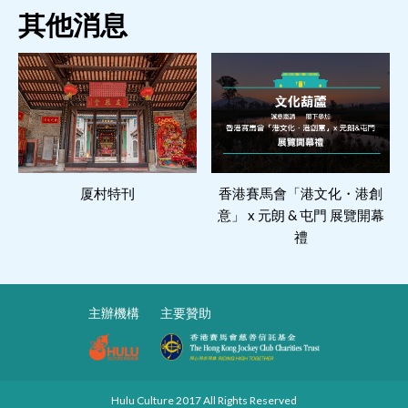
其他消息
厦村特刊
閱讀更多
香港賽馬會「港文化・港創
閱讀更多
意」 x 元朗 & 屯門 展覽開幕
禮
主辦機構
主要贊助
Hulu Culture 2017 All Rights Reserved